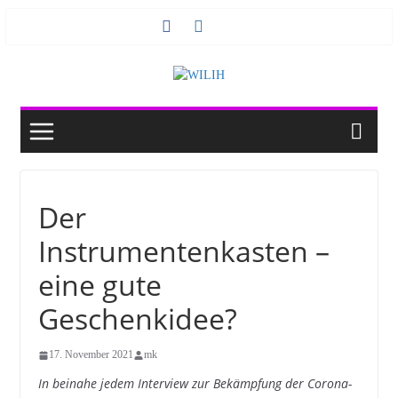
Zum
Inhalt
springen
Der
Instrumentenkasten –
eine gute
Geschenkidee?
17. November 2021
mk
In beinahe jedem Interview zur Bekämpfung der Corona-