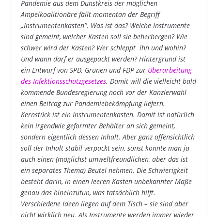
Pandemie aus dem Dunstkreis der möglichen
Ampelkoalitionäre fällt momentan der Begriff
„Instrumentenkasten”. Was ist das? Welche Instrumente
sind gemeint, welcher Kasten soll sie beherbergen? Wie
schwer wird der Kasten? Wer schleppt ihn und wohin?
Und wann darf er ausgepackt werden? Hintergrund ist
ein Entwurf von SPD, Grünen und FDP zur
Überarbeitung
des Infektionsschutzgesetzes
. Damit will die vielleicht bald
kommende Bundesregierung noch vor der Kanzlerwahl
einen Beitrag zur Pandemiebekämpfung liefern.
Kernstück ist ein Instrumentenkasten. Damit ist natürlich
kein irgendwie geformter Behälter an sich gemeint,
sondern eigentlich dessen Inhalt. Aber ganz offensichtlich
soll der Inhalt stabil verpackt sein, sonst könnte man ja
auch einen (möglichst umweltfreundlichen, aber das ist
ein separates Thema) Beutel nehmen. Die Schwierigkeit
besteht darin, in einen leeren Kasten unbekannter Maße
genau das hineinzutun, was tatsächlich hilft.
Verschiedene Ideen liegen auf dem Tisch – sie sind aber
nicht wirklich neu. Als Instrumente werden immer wieder