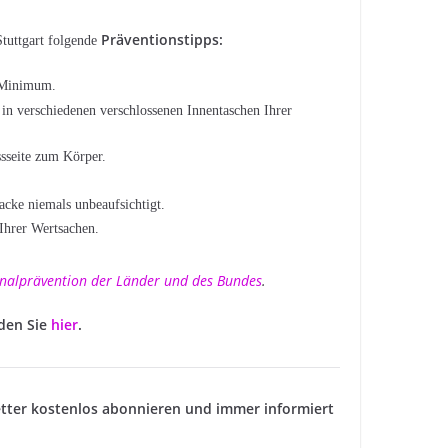
Präventionstipps:
Stuttgart folgende
e Minimum.
n verschiedenen verschlossenen Innentaschen Ihrer
ssseite zum Körper.
acke niemals unbeaufsichtigt.
Ihrer Wertsachen.
minalprävention der Länder und des Bundes
.
nden Sie
hier
.
tter kostenlos abonnieren und immer informiert