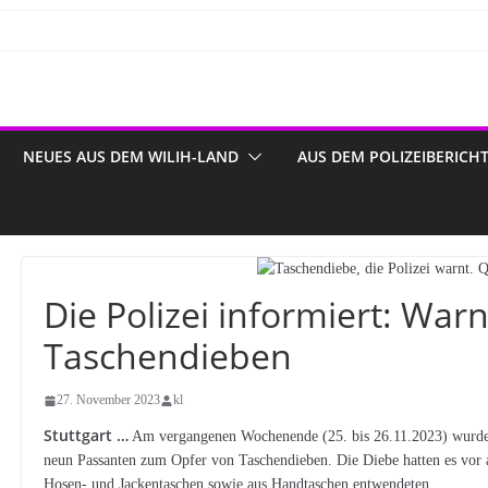
NEUES AUS DEM WILIH-LAND
AUS DEM POLIZEIBERICH
Die Polizei informiert: War
Taschendieben
27. November 2023
kl
Stuttgart …
Am vergangenen Wochenende (25. bis 26.11.2023) wurden i
neun Passanten zum Opfer von Taschendieben. Die Diebe hatten es vor 
Hosen- und Jackentaschen sowie aus Handtaschen entwendeten.