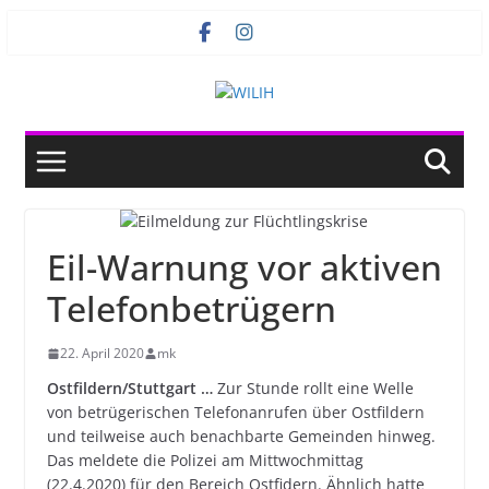
Zum
Inhalt
springen
Eil-Warnung vor aktiven
Telefonbetrügern
22. April 2020
mk
Ostfildern/Stuttgart …
Zur Stunde rollt eine Welle
von betrügerischen Telefonanrufen über Ostfildern
und teilweise auch benachbarte Gemeinden hinweg.
Das meldete die Polizei am Mittwochmittag
(22.4.2020) für den Bereich Ostfidern. Ähnlich hatte