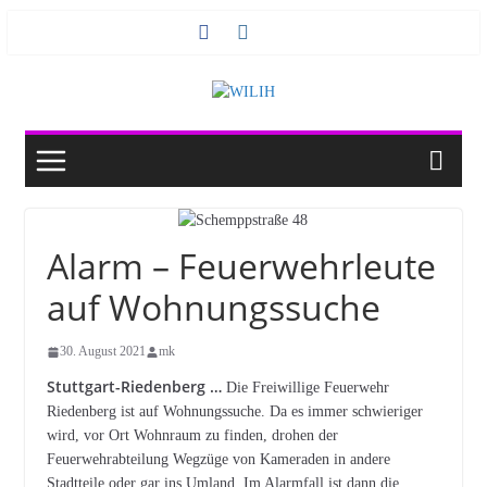
Zum
Inhalt
springen
Alarm – Feuerwehrleute
auf Wohnungssuche
30. August 2021
mk
Stuttgart-Riedenberg …
Die Freiwillige Feuerwehr
Riedenberg ist auf Wohnungssuche. Da es immer schwieriger
wird, vor Ort Wohnraum zu finden, drohen der
Feuerwehrabteilung Wegzüge von Kameraden in andere
Stadtteile oder gar ins Umland. Im Alarmfall ist dann die