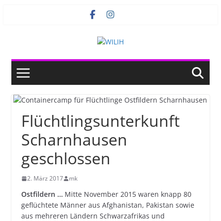
Zum
Inhalt
springen
Flüchtlingsunterkunft
Scharnhausen
geschlossen
2. März 2017
mk
Ostfildern …
Mitte November 2015 waren knapp 80
geflüchtete Männer aus Afghanistan, Pakistan sowie
aus mehreren Ländern Schwarzafrikas und