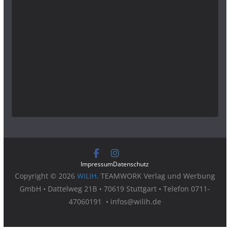
Impressum
Datenschutz
Copyright © 2026
WILIH
. TEAMWORK Verlag und Werbung
GmbH • Dattelweg 21B • 70619 Stuttgart • Telefon 0711-
47060191 • infos@wilih.de