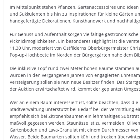
Im Mittelpunkt stehen Pflanzen, Gartenaccessoires und Ideen
und Sukkulenten bis hin zu Inspirationen für kleine Gärten 
handgefertigte Dekorationen, Kunsthandwerk und nachhaltig
Für Genuss und Aufenthalt sorgen vielfältige gastronomische
Picknickmöglichkeiten. Ein besonderes Highlight ist die Ver
11.30 Uhr, moderiert von Ostfilderns Oberbürgermeister Chris
Pop-up-Hochbeete im Norden der Bürgergärten nahe dem Bibe
Die inklusive Topf rund zwei Meter hohen Bäume stammen a
wurden in den vergangenen Jahren von engagierten Ehrenamtl
Versteigerung sollen sie nun neue Besitzer finden. Das Startg
der Auktion erwirtschaftet wird, kommt der geplanten Umgest
Wer an einem Baum interessiert ist, sollte beachten, dass di
Stadtverwaltung unterstützt bei Bedarf bei der Vermittlung e
empfiehlt sich bei Zitronenbäumen ein lehmhaltiges Substra
maßvoll gegossen werden, Staunässe ist zu vermeiden. Oliv
Gartenboden und Lava-Granulat mit einem Durchmesser von b
Wasser. Beide Baumarten sollten kühl und trocken überwinte