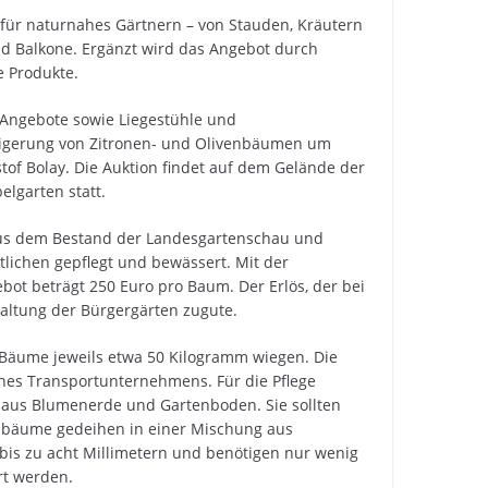
 für naturnahes Gärtnern – von Stauden, Kräutern
und Balkone. Ergänzt wird das Angebot durch
e Produkte.
 Angebote sowie Liegestühle und
steigerung von Zitronen- und Olivenbäumen um
tof Bolay. Die Auktion findet auf dem Gelände der
lgarten statt.
us dem Bestand der Landesgartenschau und
ichen gepflegt und bewässert. Mit der
ebot beträgt 250 Euro pro Baum. Der Erlös, der bei
altung der Bürgergärten zugute.
e Bäume jeweils etwa 50 Kilogramm wiegen. Die
ines Transportunternehmens. Für die Pflege
t aus Blumenerde und Gartenboden. Sie sollten
enbäume gedeihen in einer Mischung aus
is zu acht Millimetern und benötigen nur wenig
rt werden.