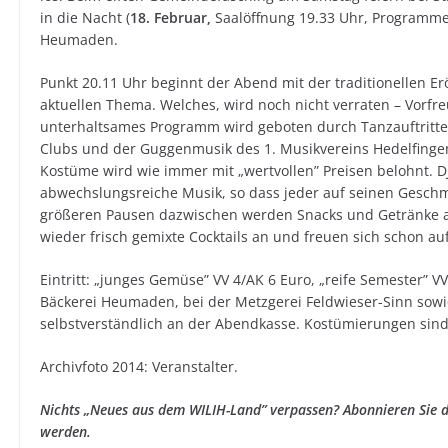
in die Nacht (
18. Februar,
Saalöffnung 19.33 Uhr, Programm
Heumaden.
Punkt 20.11 Uhr beginnt der Abend mit der traditionellen 
aktuellen Thema. Welches, wird noch nicht verraten – Vorfre
unterhaltsames Programm wird geboten durch Tanzauftritt
Clubs und der Guggenmusik des 1. Musikvereins Hedelfingen
Kostüme wird wie immer mit „wertvollen” Preisen belohnt. D
abwechslungsreiche Musik, so dass jeder auf seinen Gesch
größeren Pausen dazwischen werden Snacks und Getränke a
wieder frisch gemixte Cocktails an und freuen sich schon au
Eintritt: „junges Gemüse” VV 4/AK 6 Euro, „reife Semester” VV
Bäckerei Heumaden, bei der Metzgerei Feldwieser-Sinn sow
selbstverständlich an der Abendkasse. Kostümierungen sin
Archivfoto 2014: Veranstalter.
Nichts „Neues aus dem WILIH-Land” verpassen? Abonnieren Sie d
werden.