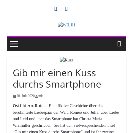
Zum
Inhalt
springen
Gib mir einen Kuss
durchs Smartphone
18. Juli 2020
mk
Ostfildern-Ruit …
Eine fiktive Geschichte über das
berühmteste Liebespaar der Welt, Romeo und Julia, über Liebe
und Leid und über das Smartphone hat Christa Maria
Wißmüller geschrieben. Sie hat den vielversprechenden Titel
„Gib mir einen Kuss durchs Smartphone” und ist ihr zweites