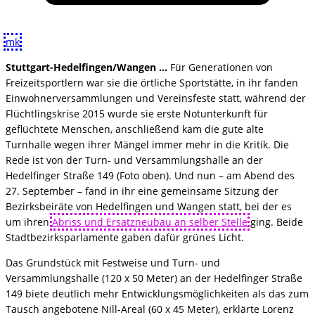
mk
Stuttgart-Hedelfingen/Wangen …
Für Generationen von
Freizeitsportlern war sie die örtliche Sportstätte, in ihr fanden
Einwohnerversammlungen und Vereinsfeste statt, während der
Flüchtlingskrise 2015 wurde sie erste Notunterkunft für
geflüchtete Menschen, anschließend kam die gute alte
Turnhalle wegen ihrer Mängel immer mehr in die Kritik. Die
Rede ist von der Turn- und Versammlungshalle an der
Hedelfinger Straße 149 (Foto oben). Und nun – am Abend des
27. September – fand in ihr eine gemeinsame Sitzung der
Bezirksbeiräte von Hedelfingen und Wangen statt, bei der es
um ihren
Abriss und Ersatzneubau an selber Stelle
ging. Beide
Stadtbezirksparlamente gaben dafür grünes Licht.
Das Grundstück mit Festweise und Turn- und
Versammlungshalle (120 x 50 Meter) an der Hedelfinger Straße
149 biete deutlich mehr Entwicklungsmöglichkeiten als das zum
Tausch angebotene Nill-Areal (60 x 45 Meter), erklärte Lorenz