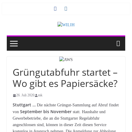
Zum
Inhalt
springen
Grüngutabfuhr startet –
Wo gibt es Papiersäcke?
26. Juli 2020
mk
Stuttgart …
Die nächste Grüngut-Sammlung auf Abruf findet
September bis November
von
statt. Haushalte und
Gewerbebetriebe, die an die Stuttgarter Regel­abfuhr
angeschlossen sind, können in dieser Zeit diesen Service
kostenlos in Anspruch nehmen. Die Anmeldung zur Abholung