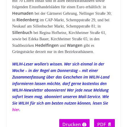
mit 70 Litern Inhalt sind in allen Bezirksrathäusern sowie
folgenden Einzelhandelsläden für einen Euro erhältlich: in
Heumaden
bei der Gärtnerei Gehrung, Nellinger Straße 30;
Riedenberg
in
im CAP-Markt, Schemppstraße 29, und bei
Neukauf am Sillenbucher Markt, Schemppstraße 81; in
Sillenbuch
bei Regina Hofheinz, Kirchheimer Straße 61,
sowie bei Edeka Bauer, Kirchheimer Straße 65; in den
Hedelfingen
Wangen
Stadtbezirken
und
gibt es
Grüngutsäcke derzeit nur in den Bezirksrathäusern.
WILIH-Leser wollen’s wissen. Wer sich einmal in der
Woche – in der Regel am Donnerstag – mit einer
Zusammenfassung über das Geschehen im WILIH-Land
informieren lassen möchte, darf gerne kostenlos den
WILIH-Newsletter abonnieren! Wer jede neue Meldung
sofort lesen mag, abonniert unseren Mail-Service. Wie
Sie WILIH für sich am besten nutzen können, lesen Sie
hier
.
Drucken 🖨
PDF 📄