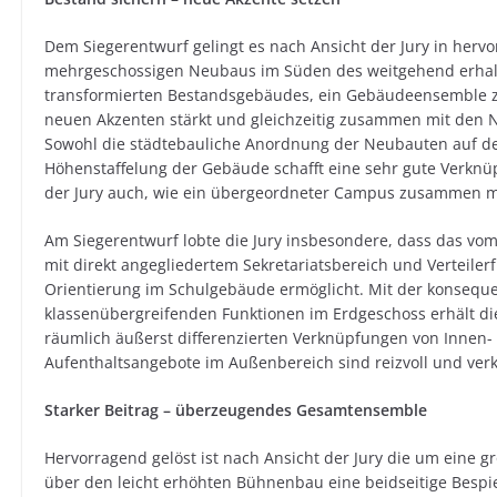
Dem Siegerentwurf gelingt es nach Ansicht der Jury in herv
mehrgeschossigen Neubaus im Süden des weitgehend erhal
transformierten Bestandsgebäudes, ein Gebäudeensemble zu
neuen Akzenten stärkt und gleichzeitig zusammen mit den
Sowohl die städtebauliche Anordnung der Neubauten auf de
Höhenstaffelung der Gebäude schafft eine sehr gute Verkn
der Jury auch, wie ein übergeordneter Campus zusammen m
Am Siegerentwurf lobte die Jury insbesondere, dass das v
mit direkt angegliedertem Sekretariatsbereich und Verteiler
Orientierung im Schulgebäude ermöglicht. Mit der konsequ
klassenübergreifenden Funktionen im Erdgeschoss erhält die
räumlich äußerst differenzierten Verknüpfungen von Innen
Aufenthaltsangebote im Außenbereich sind reizvoll und ver
Starker Beitrag – überzeugendes Gesamtensemble
Hervorragend gelöst ist nach Ansicht der Jury die um eine g
über den leicht erhöhten Bühnenbau eine beidseitige Bespi