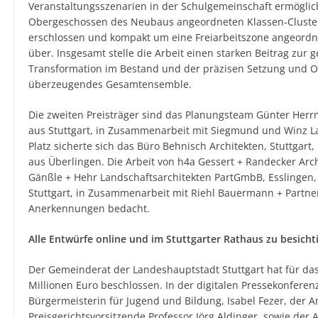
Veranstaltungsszenarien in der Schulgemeinschaft ermöglich
Obergeschossen des Neubaus angeordneten Klassen-Cluster 
erschlossen und kompakt um eine Freiarbeitszone angeordne
über. Insgesamt stelle die Arbeit einen starken Beitrag zur g
Transformation im Bestand und der präzisen Setzung und Or
überzeugendes Gesamtensemble.
Die zweiten Preisträger sind das Planungsteam Günter Herr
aus Stuttgart, in Zusammenarbeit mit Siegmund und Winz La
Platz sicherte sich das Büro Behnisch Architekten, Stuttga
aus Überlingen. Die Arbeit von h4a Gessert + Randecker Arc
Gänßle + Hehr Landschaftsarchitekten PartGmbB, Esslingen,
Stuttgart, in Zusammenarbeit mit Riehl Bauermann + Partne
Anerkennungen bedacht.
Alle Entwürfe online und im Stuttgarter Rathaus zu besicht
Der Gemeinderat der Landeshauptstadt Stuttgart hat für da
Millionen Euro beschlossen. In der digitalen Pressekonfere
Bürgermeisterin für Jugend und Bildung, Isabel Fezer, der A
Preisgerichtsvorsitzende Professor Jörg Aldinger, sowie de