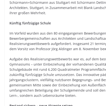
Schürmann+Schürmann aus Stuttgart mit Schürmann Dettin
Architekten, Stuttgart, in Zusammenarbeit mit Blank Landscha
ihrer großen Mehrheit.
Künftig fünfzügige Schule
Im Vorfeld wurden aus den 80 eingegangenen Bewerbungen
Bewerbergemeinschaften aus Architekten und Landschaftsa
Realisierungswettbewerb aufgefordert. Insgesamt 21 terming
dem Vorsitz von Professor Jörg Aldinger am 8. November bew
Aufgabe des Realisierungswettbewerbs war es, auf dem bes
Gymnasiums – unter Einbeziehung der vorhandenen Qualitä
Schulgebäude mit rund 6.200 Quadratmeter Programmfläch
zukünftig fünfzügige Schule umzusetzen. Das innovative p
Jahrgangsclustern, vielfältig nutzbaren Begegnungs- und B
gemeinsamen Mitte sowie der Einbeziehung von Außenflächen
umfangreichen Beteiligung der Schulgemeinde und soll den 
Lern-, sondern auch Lebensräume bieten.
Bestand sichern – neue Akzente setzen