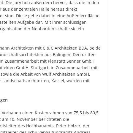
t. Die Jury hob außerdem hervor, dass die in den
aus der zentralen Halle heraus direkt
t sind. Diese gehe dabei in eine Außenlernfläche
estellten Aufgabe dar. Mit ihrer schlüssigen
ganisation der Neubauten schaffe sie ein
mann Architekten mit C & C Architekten BDA, beide
ndschaftsarchitekten aus Balingen. Den dritten
rt, in Zusammenarbeit mit Planstatt Senner GmbH
hitekten GmbH, Stuttgart, in Zusammenarbeit mit
 sowie die Arbeit von Wulf Architekten GmbH,
r Landschaftsarchitekten, Kassel, wurden mit
igen
s Vorhaben einen Kostenrahmen von 75,5 bis 80,5
nz am 10. November berichteten die
mtsleiter des Hochbauamts, Peter Holzer, der
r Amtsleiter des Schulverwaltungsamts Andreas