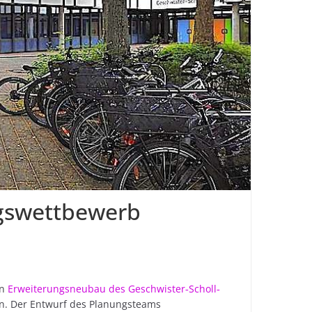
gswettbewerb
en
Erweiterungsneubau des Geschwister‐Scholl‐
en. Der Entwurf des Planungsteams