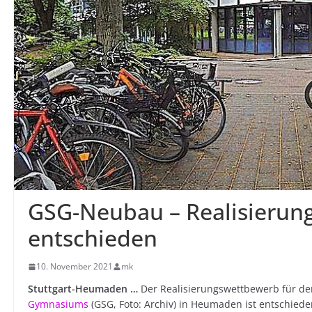
GSG-Neubau – Realisierun
entschieden
10. November 2021
mk
Stuttgart-Heumaden …
Der Realisierungswettbewerb für d
Gymnasiums
(GSG, Foto: Archiv) in Heumaden ist entschied