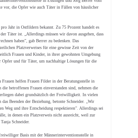
nnerinterventionsstelle in Esslingen und Jörg Berrer vom
te vor, die Opfer wie auch Täter in Fällen von häuslicher
ro Jahr in Ostfildern bekannt. Zu 75 Prozent handelt es
 der Täter ist. „Allerdings müssen wir davon ausgehen, dass
 rechnen haben”, gab Berrer zu bedenken. Das
izeilichen Platzverweises für eine gewisse Zeit von der
heitlich Frauen und Kinder, in ihrer gewohnten Umgebung
r Opfer und für Täter, um nachhaltige Lösungen für die
n Frauen helfen Frauen Filder in der Beratungsstelle in
n die betroffenen Frauen einverstanden sind, nehmen die
rliegen dabei grundsätzlich der Freiwilligkeit. In vielen
um das Beenden der Beziehung, betonte Schneider. „Wir
ren Weg und ihre Entscheidung respektieren”. Allerdings sei
le, in denen ein Platzverweis nicht ausreicht, weil zur
 Tanja Schneider.
reiwilliger Basis mit der Männerinterventionsstelle in