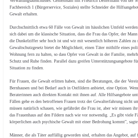
Verwaltungsausschusses. Gemeinsam mit Friedrich Deitermann von der Mä
Fachbereich 1 (Bürgerservice, Soziales) stellte Schneider die Hilfsangebo
Gewalt erhalten.
Durchschnittlich etwa 60 Fälle von Gewalt im häuslichen Umfeld werden p
sich dabei um die klassische Situation, dass die Frau das Opfer, der Mann
die Dunkelziffer sehr hoch ist und wir mit wesentlich höheren Zahlen zu
Gewaltschutzgesetz bietet die Möglichkeit, einen Täter mithilfe eines pol
Wohnung fern zu halten, so dass Opfer von Gewalt in der Familie, mehr
Schutz und Ruhe finden. Parallel dazu greifen Unterstützungsangebote fü
Situation zu finden.
Für Frauen, die Gewalt erlitten haben, sind die Beratungen, die der Verei
Bernhausen und bei Bedarf auch in Ostfildern anbietet, eine Option. Wen
Beraterinnen auch direkten Kontakt mit ihnen auf. Alle Hilfsangebote unte
Fällen gehe es den betroffenen Frauen trotz der Gewalterfahrung nicht 
müssen natürlich schauen, wie gefährdet die Frau ist, aber wir müssen ih
das Frauenhaus auf den Fildern nach wie vor notwendig. „Es gibt viele Fäl
körperlichen auch psychische Gewalt mit einer Bedrohung kommt”, sagte
Männer, die als Täter auffällig geworden sind, erhalten das Angebot, auf f