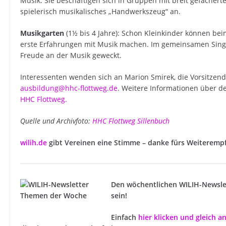
Musik. Sie beschäftigen sich in Gruppen mit breit gefächert
spielerisch musikalisches „Handwerkszeug“ an.
Musikgarten
(1½ bis 4 Jahre): Schon Kleinkinder können be
erste Erfahrungen mit Musik machen. Im gemeinsamen Sing
Freude an der Musik geweckt.
Interessenten wenden sich an Marion Smirek, die Vorsitzend
ausbildung@hhc-flottweg.de
. Weitere Informationen über d
HHC Flottweg.
Quelle und Archivfoto:
HHC Flottweg Sillenbuch
wilih.de
gibt Vereinen eine Stimme – danke fürs Weiteremp
Den wöchentlichen WILIH-Newsle
sein!
Einfach
hier klicken und gleich 