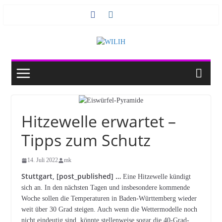
Zum
Inhalt
springen
Hitzewelle erwartet –
Tipps zum Schutz
14. Juli 2022
mk
Stuttgart, [post_published] …
Eine Hitzewelle kündigt
sich an. In den nächsten Tagen und insbesondere kommende
Woche sollen die Temperaturen in Baden-Württemberg wieder
weit über 30 Grad steigen. Auch wenn die Wettermodelle noch
nicht eindeutig sind, könnte stellenweise sogar die 40-Grad-