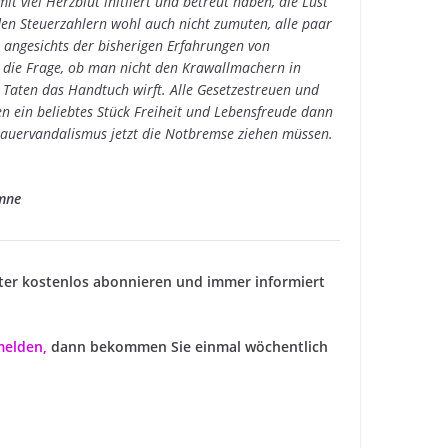
t viel Herzblut initiiert und betreut haben, die Lust
den Steuerzahlern wohl auch nicht zumuten, alle paar
 angesichts der bisherigen Erfahrungen von
t – die Frage, ob man nicht den Krawallmachern in
 Taten das Handtuch wirft. Alle Gesetzestreuen und
n ein beliebtes Stück Freiheit und Lebensfreude dann
uervandalismus jetzt die Notbremse ziehen müssen.
mne
ter kostenlos abonnieren und immer informiert
nmelden
,
dann bekommen Sie einmal wöchentlich