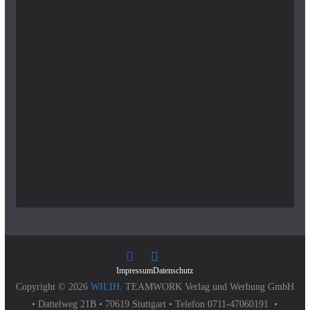
Impressum
Datenschutz
Copyright © 2026
WILIH
. TEAMWORK Verlag und Werbung GmbH
• Dattelweg 21B • 70619 Stuttgart • Telefon 0711-47060191 •