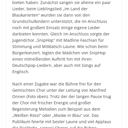
bieten haben. Zunächst sangen sie alleine ein paar
Lieder, beim Lieblingslied „Im Land der
Blaukarierten“ wurden sie dann von den
Grundschulkindern unterstützt, die im Anschluss
noch mit großem Einsatz einige eigene Lieder
darbieten konnten. Gleich im Anschluss sorgte der
Jugendchor „SnipHop“ mit Madline Faschian für
Stimmung und Mitklatsch-Laune. Wie schon beim
Bürgerkonzert, legten die Mädchen von SnipHop
einen mitreißenden Auftritt hin mit ihren
Deutschpop-Liedern, aber auch mit Songs auf
Englisch.
Nach einer Zugabe war die Bühne frei für den
Gemischten Chor unter der Leitung von Manfred
Onnen (Foto oben). Trotz der der langen Pause trug
der Chor mit frischer Energie und großer
Begeisterung Melodien zum Beispiel
aus dem
„Weißen Rössl“ oder „Maske in Blau“ vor. Das
Publikum feierte mit bester Laune und viel Applaus
die Rückkehr „seines“ Chores auf die Bühne.