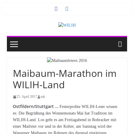
Zum
Inhalt
springen
Maibaum-Marathon im
WILIH-Land
25. April 2017
mk
Ostfildern/Stuttgart …
Festerprobte WILIH-Leser wissen
es: Die Begrüßung des Wonnemonats Mai hat Tradition im
WILIH-Land. Los geht es am Freitagabend in Rohracker mit
einer Maifeier vor und in der Kelter, am Samstag wird der
Wangener Maibaum im Rahmen des diesmal eintägigen