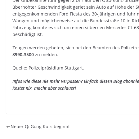
Der Unbekannte fuhr gegen 2 Uhr auf den Otto-Konz-Brücke
überhöhter Geschwindigkeit geriet sein Auto auf Höhe der S
entgegenkommenden Ford Fiesta des 30-Jährigen und fuhr m
Wangen und möglicherweise auf die Bundesstraße 10 in Ric
Fahrzeug könnte es sich um einen silbernen Mercedes CL 63
beschädigt ist.
Zeugen werden gebeten, sich bei den Beamten des Polizeir
8990-3500
zu melden.
Quelle: Polizeipräsidium Stuttgart.
Infos wie diese nie mehr verpassen? Einfach diesen Blog abonni
Kostet nix, macht aber schlauer!
Neuer Qi Gong Kurs beginnt