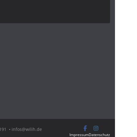
91 • infos@wilih.de
Impressum
Datenschutz