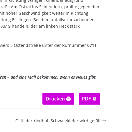
n in Richtung Wangen. Offenbar aufgrund
traße Am Ostkai ins Schleudern, prallte gegen den
it hoher Geschwindigkeit weiter in Richtung
htung Esslingen. Bei dem unfallverursachenden
 AMG handeln, der am linken Heck stark
eviers 5 Ostendstraße unter der Rufnummer
0711
eren – und eine Mail bekommen, wenn es Neues gibt.
Drucken 🖨
PDF 📄
Ostfilderfriedhof: Schwarzkiefer wird gefällt