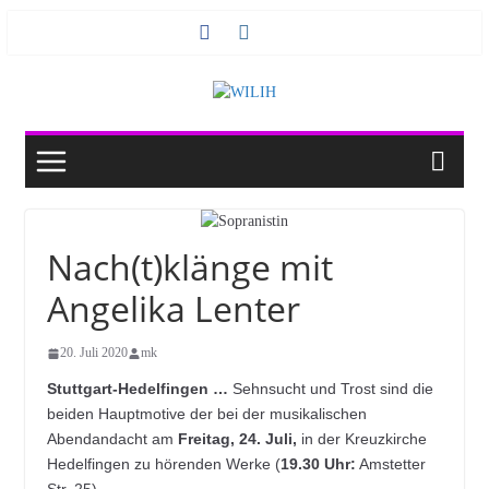
Zum
Inhalt
springen
Nach(t)klänge mit
Angelika Lenter
20. Juli 2020
mk
Stuttgart-Hedelfingen …
Sehnsucht und Trost sind die
beiden Hauptmotive der bei der musikalischen
Abendandacht am
Freitag, 24. Juli,
in der Kreuzkirche
Hedelfingen zu hörenden Werke (
19.30 Uhr:
Amstetter