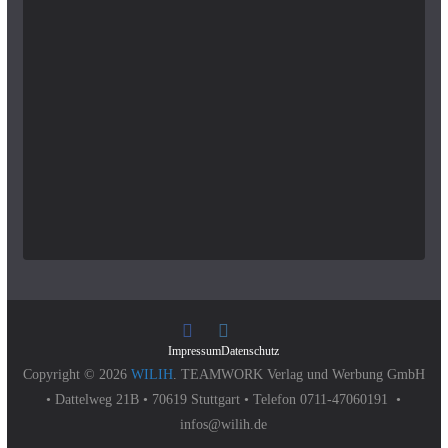
Impressum
Datenschutz
Copyright © 2026
WILIH
. TEAMWORK Verlag und Werbung GmbH
• Dattelweg 21B • 70619 Stuttgart • Telefon 0711-47060191 •
infos@wilih.de