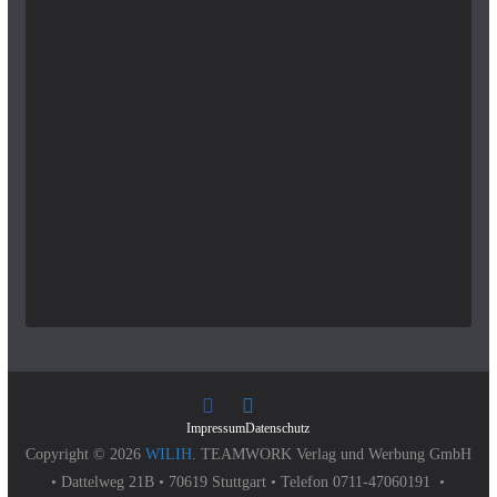
Impressum
Datenschutz
Copyright © 2026
WILIH
. TEAMWORK Verlag und Werbung GmbH
• Dattelweg 21B • 70619 Stuttgart • Telefon 0711-47060191 •