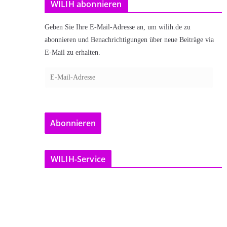
WILIH abonnieren
Geben Sie Ihre E-Mail-Adresse an, um wilih.de zu
abonnieren und Benachrichtigungen über neue Beiträge via
E-Mail zu erhalten.
E
-
M
a
Abonnieren
i
l
-
WILIH-Service
A
d
r
e
s
s