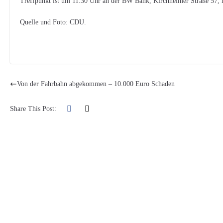
Treffpunkt ist um 11.30 Uhr an der BW Bank, Kirchheimer Straße 57, i
Quelle und Foto: CDU.
Von der Fahrbahn abgekommen – 10.000 Euro Schaden
Share This Post: