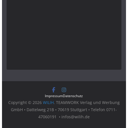
Impressum
Datenschutz
Copyright © 2026
WILIH
. TEAMWORK Verlag und Werbung
GmbH • Dattelweg 21B • 70619 Stuttgart • Telefon 0711-
47060191 • infos@wilih.de