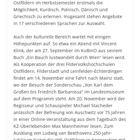
Ostfildern im Herbstsemester erstmals die
Möglichkeit, Kurdisch, Polnisch, Dänisch und
Griechisch zu erlernen. Insgesamt stehen Angebote
in 17 verschiedenen Sprachen zur Auswahl.
Auch der kulturelle Bereich wartet mit einigen
Höhepunkten auf. So etwa ein Abend mit Vincent
Klink, der am 27. September im KuBinO aus seinem
Buch „Ein Bauch lustwandelt durch Wien“ lesen wird.
Als Kooperation der drei Fildervolkshochschulen
Ostfildern, Filderstadt und Leinfelden-Echterdingen
findet am 14. November eine Fahrt nach Mainz statt,
wo der Besuch der Sonderschau „Von Karl dem
Großen bis Friedrich Barbarossa“ im Landesmuseum
auf dem Programm steht. Am 20. November wird der
Regisseur und Schauspieler Michael Stacheder
anlässlich der Befreiung von Auschwitz vor 75 Jahren
in einer Online-Veranstaltung aus dem Tagebuch des
KZ-Überlebenden Max Mannheimer lesen. Zum
Ausklang von Ludwig van Beethovens 250-Jahr-
Jubiläum bietet die VHS Ostfildern in Kooperation mit