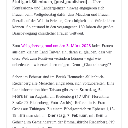
Stuttgart-Sillenbuch, [post_published] …
Über
Konfessions- und Ländergrenzen hinweg engagieren sich
Frauen beim Weltgebetstag dafür, dass Mädchen und Frauen
überall auf der Welt in Frieden, Gerechtigkeit und Würde leben
können. So entstand in den vergangenen 130 Jahren die größte
Basisbewegung christlicher Frauen weltweit.
3. März 2023
Zum
Weltgebetstag rund um den
laden Frauen
aus dem kleinen Land Taiwan ein, daran zu glauben, dass wir
diese Welt zum Positiven verändern können – egal wie
unbedeutend wir erscheinen mögen. Denn: „Glaube bewegt“!
Schon im Februar sind im Bezirk Heumaden-Sillenbuch-
Riedenberg alle Menschen eingeladen, sich vorzubereiten. Eine
Sonntag, 5.
Landinformation über Taiwan gibt es am
Februar,
17 Uhr:
im Augustinum Riedenberg (
Florentiner
Straße 20, Riedenberg; Foto: Archiv). Referentin ist Frau
Grohs aus Tübingen. Zu einem Bibelgespräch zu Epheser 1,15-
Dienstag, 7. Februar,
19 trifft man sich am
mit Bettina
19
Gehring im Gemeinderaum der Emmauskirche Riedenberg (