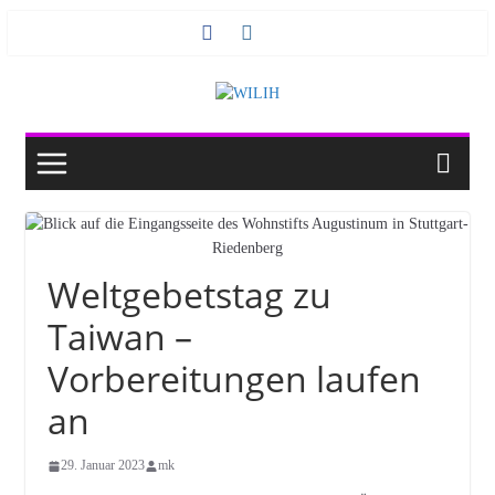
Zum
Inhalt
springen
Weltgebetstag zu
Taiwan –
Vorbereitungen laufen
an
29. Januar 2023
mk