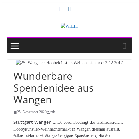
Zum
Inhalt
springen
Wunderbare
Spendenidee aus
Wangen
25. November 2020
mk
Stuttgart-Wangen …
Da coronabedingt der traditionsreiche
Hobbykünstler-Weihnachtsmarkt in Wangen diesmal ausfällt,
fallen leider auch die großzügigen Spenden aus, die die