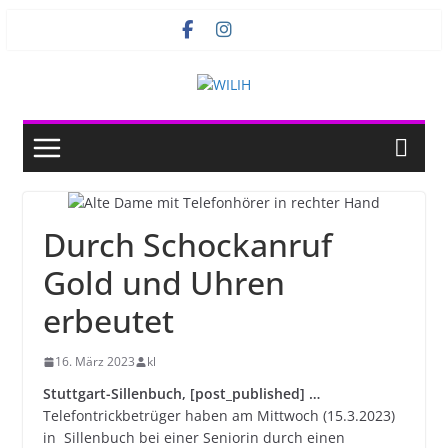
Zum
Inhalt
springen
Durch Schockanruf
Gold und Uhren
erbeutet
16. März 2023
kl
Stuttgart-Sillenbuch, [post_published] …
Telefontrickbetrüger haben am Mittwoch (15.3.2023)
in Sillenbuch bei einer Seniorin durch einen