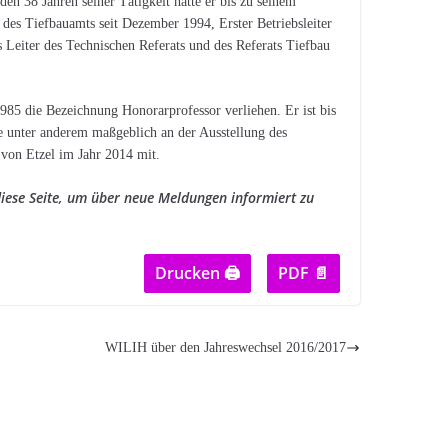
en 38 Jahren seiner Tätigkeit hatte er bis zu seinem
r des Tiefbauamts seit Dezember 1994, Erster Betriebsleiter
s Leiter des Technischen Referats und des Referats Tiefbau
85 die Bezeichnung Honorarprofessor verliehen. Er ist bis
te unter anderem maßgeblich an der Ausstellung des
 von Etzel im Jahr 2014 mit.
iese Seite, um über neue Meldungen informiert zu
Drucken 🖨
PDF 📄
WILIH über den Jahreswechsel 2016/2017