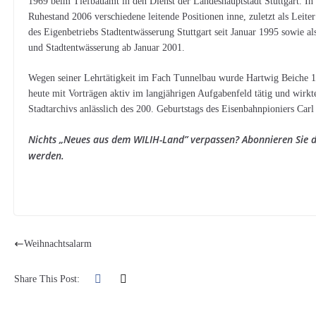
1969 beim Tiefbauamt in den Dienst der Landeshauptstadt Stuttgart. In d
Ruhestand 2006 verschiedene leitende Positionen inne, zuletzt als Leite
des Eigenbetriebs Stadtentwässerung Stuttgart seit Januar 1995 sowie al
und Stadtentwässerung ab Januar 2001.
Wegen seiner Lehrtätigkeit im Fach Tunnelbau wurde Hartwig Beiche 19
heute mit Vorträgen aktiv im langjährigen Aufgabenfeld tätig und wirk
Stadtarchivs anlässlich des 200. Geburtstags des Eisenbahnpioniers Carl
Nichts „Neues aus dem WILIH-Land” verpassen? Abonnieren Sie d
werden.
Weihnachtsalarm
Share This Post: