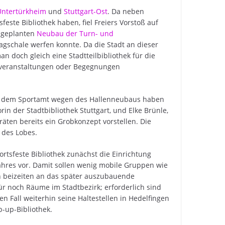
Untertürkheim
und
Stuttgart-Ost
. Da neben
ste Bibliothek haben, fiel Freiers Vorstoß auf
n geplanten
Neubau der Turn- und
agschale werfen konnte. Da die Stadt an dieser
an doch gleich eine Stadtteilbibliothek für die
urveranstaltungen oder Begegnungen
it dem Sportamt wegen des Hallenneubaus haben
in der Stadtbibliothek Stuttgart, und Elke Brünle,
iräten bereits ein Grobkonzept vorstellen. Die
 des Lobes.
ortsfeste Bibliothek zunächst die Einrichtung
Jahres vor. Damit sollen wenig mobile Gruppen wie
n beizeiten an das später auszubauende
r noch Räume im Stadtbezirk; erforderlich sind
 Fall weiterhin seine Haltestellen in Hedelfingen
-up-Bibliothek.