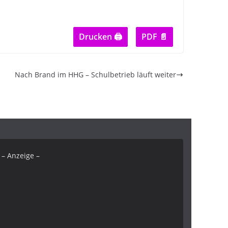
Drucken 🖨
PDF 📄
Nach Brand im HHG – Schulbetrieb läuft weiter
– Anzeige –