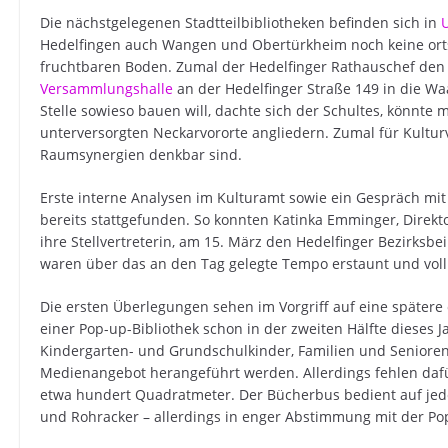
Die nächstgelegenen Stadtteilbibliotheken befinden sich in
Hedelfingen auch Wangen und Obertürkheim noch keine ortsfe
fruchtbaren Boden. Zumal der Hedelfinger Rathauschef de
Versammlungshalle
an der Hedelfinger Straße 149 in die Wa
Stelle sowieso bauen will, dachte sich der Schultes, könnte m
unterversorgten Neckarvororte angliedern. Zumal für Kult
Raumsynergien denkbar sind.
Erste interne Analysen im Kulturamt sowie ein Gespräch m
bereits stattgefunden. So konnten Katinka Emminger, Direktor
ihre Stellvertreterin, am 15. März den Hedelfinger Bezirksbe
waren über das an den Tag gelegte Tempo erstaunt und voll
Die ersten Überlegungen sehen im Vorgriff auf eine spätere 
einer Pop-up-Bibliothek schon in der zweiten Hälfte dieses 
Kindergarten- und Grundschulkinder, Familien und Seniore
Medienangebot herangeführt werden. Allerdings fehlen dafü
etwa hundert Quadratmeter. Der Bücherbus bedient auf jeden
und Rohracker – allerdings in enger Abstimmung mit der Pop