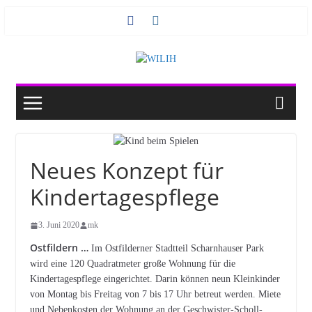
Zum
Inhalt
springen
Neues Konzept für
Kindertagespflege
3. Juni 2020
mk
Ostfildern …
Im Ostfilderner Stadtteil Scharnhauser Park
wird eine 120 Quadratmeter große Wohnung für die
Kindertagespflege eingerichtet. Darin können neun Kleinkinder
von Montag bis Freitag von 7 bis 17 Uhr betreut werden. Miete
und Nebenkosten der Wohnung an der Geschwister-Scholl-