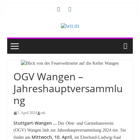
Zum
Inhalt
springen
OGV Wangen –
Jahreshauptversammlu
ng
5. April 2024
mk
Stuttgart-Wangen …
Der Obst- und Gartenbauverein
(OGV) Wangen lädt zur Jahreshauptversammlung 2024 ein. Sie
Mittwoch, 10. April,
findet am
im Eberhard-Ludwig-Saal