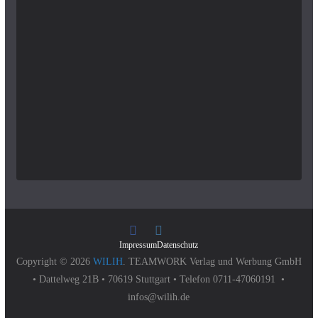
Impressum
Datenschutz
Copyright © 2026
WILIH
. TEAMWORK Verlag und Werbung GmbH
• Dattelweg 21B • 70619 Stuttgart • Telefon 0711-47060191 •
infos@wilih.de