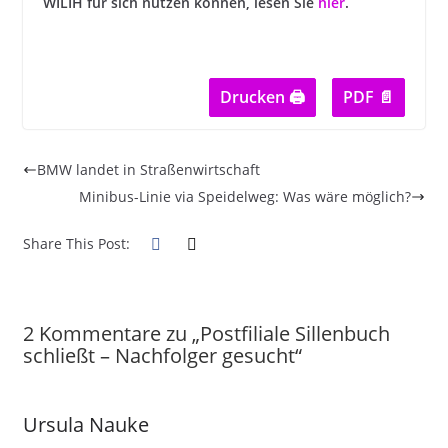
WILIH für sich nutzen können, lesen Sie
hier
.
Drucken 🖨
PDF 📄
BMW landet in Straßenwirtschaft
Minibus-Linie via Speidelweg: Was wäre möglich?
Share This Post:
2 Kommentare zu „
Postfiliale Sillenbuch
schließt – Nachfolger gesucht
“
Ursula Nauke