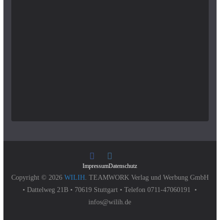
Impressum
Datenschutz
Copyright © 2026
WILIH
. TEAMWORK Verlag und Werbung GmbH
• Dattelweg 21B • 70619 Stuttgart • Telefon 0711-47060191 •
infos@wilih.de