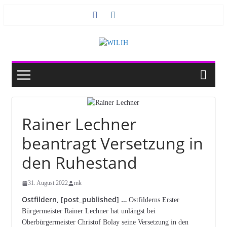
Zum
Inhalt
springen
Rainer Lechner
beantragt Versetzung in
den Ruhestand
31. August 2022
mk
Ostfildern, [post_published] …
Ostfilderns Erster
Bürgermeister Rainer Lechner hat unlängst bei
Oberbürgermeister Christof Bolay seine Versetzung in den