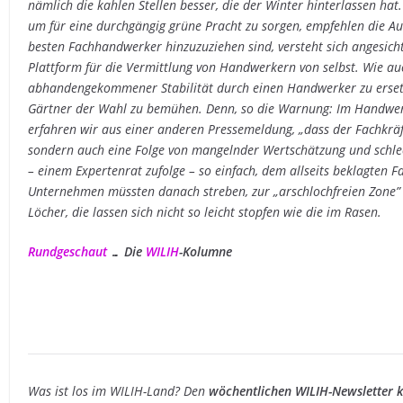
nämlich die kahlen Stellen besser, die der Winter hinterlassen hat
um für eine durchgängig grüne Pracht zu sorgen, empfehlen die A
besten Fachhandwerker hinzuzuziehen sind, versteht sich angesich
Plattform für die Vermittlung von Handwerkern von selbst. Wie au
abhandengekommener Stabilität durch einen Handwerker zu ersetz
Gärtner der Wahl zu bemühen. Denn, so die Warnung: Im Handwe
erfahren wir aus einer anderen Pressemeldung, „dass der Fachkräf
sondern auch eine Folge von mangelnder Wertschätzung und schle
– einem Expertenrat zufolge – so einfach, dem allseits beklagten
Unternehmen müssten danach streben, zur „arschlochfreien Zone” zu 
Löcher, die lassen sich nicht so leicht stopfen wie die im Rasen.
Rundgeschaut
… Die
WILIH
-Kolumne
Was ist los im WILIH-Land? Den
wöchentlichen WILIH-Newsletter k