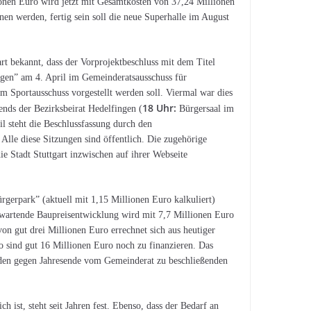
ionen Euro wird jetzt mit Gesamtkosten von 37,24 Millionen
n werden, fertig sein soll die neue Superhalle im August
rt bekannt, dass der Vorprojektbeschluss mit dem Titel
gen” am 4. April im Gemeinderatsausschuss für
 Sportausschuss vorgestellt werden soll. Viermal war dies
18 Uhr:
nds der Bezirksbeirat Hedelfingen (
Bürgersaal im
l steht die Beschlussfassung durch den
lle diese Sitzungen sind öffentlich. Die zugehörige
 Stadt Stuttgart inzwischen auf ihrer Webseite
rgerpark” (aktuell mit 1,15 Millionen Euro kalkuliert)
erwartende Baupreisentwicklung wird mit 7,7 Millionen Euro
 gut drei Millionen Euro errechnet sich aus heutiger
o sind gut 16 Millionen Euro noch zu finanzieren. Das
 den gegen Jahresende vom Gemeinderat zu beschließenden
 ist, steht seit Jahren fest. Ebenso, dass der Bedarf an