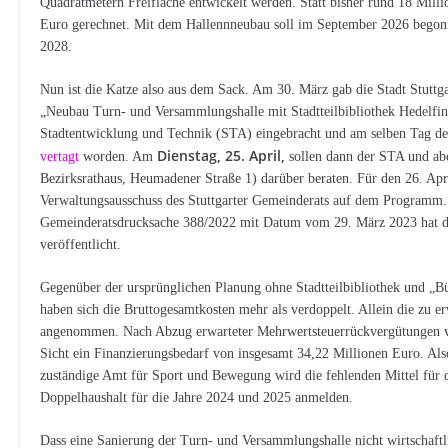
Quadratmetern Freifläche entwickelt werden. Statt bisher rund 18 Mill
Euro gerechnet. Mit dem Hallennneubau soll im September 2026 begonne
2028.
Nun ist die Katze also aus dem Sack. Am 30. März gab die Stadt Stuttga
„Neubau Turn- und Versammlungshalle mit Stadtteilbibliothek Hedelfin
Stadtentwicklung und Technik (STA) eingebracht und am selben Tag dem
Dienstag, 25. April,
vertagt
worden. Am
sollen dann der STA und abe
Bezirksrathaus, Heumadener Straße 1) darüber beraten. Für den 26. Apri
Verwaltungsausschuss des Stuttgarter Gemeinderats auf dem Programm. A
Gemeinderatsdrucksache 388/2022 mit Datum vom 29. März 2023 hat die
veröffentlicht.
Gegenüber der ursprünglichen Planung ohne Stadtteilbibliothek und „Bü
haben sich die Bruttogesamtkosten mehr als verdoppelt. Allein die zu 
angenommen. Nach Abzug erwarteter Mehrwertsteuerrückvergütungen von
Sicht ein Finanzierungsbedarf von insgesamt 34,22 Millionen Euro. Als
zuständige Amt für Sport und Bewegung wird die fehlenden Mittel für
Doppelhaushalt für die Jahre 2024 und 2025 anmelden.
Dass eine Sanierung der Turn- und Versammlungshalle nicht wirtschaftlich