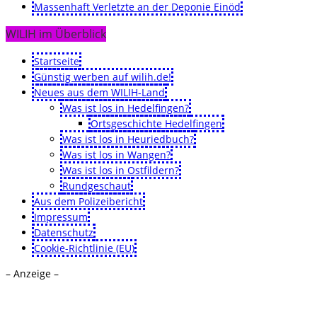
Massenhaft Verletzte an der Deponie Einöd
WILIH im Überblick
Startseite
Günstig werben auf wilih.de!
Neues aus dem WILIH-Land
Was ist los in Hedelfingen?
Ortsgeschichte Hedelfingen
Was ist los in Heuriedbuch?
Was ist los in Wangen?
Was ist los in Ostfildern?
Rundgeschaut
Aus dem Polizeibericht
Impressum
Datenschutz
Cookie-Richtlinie (EU)
– Anzeige –