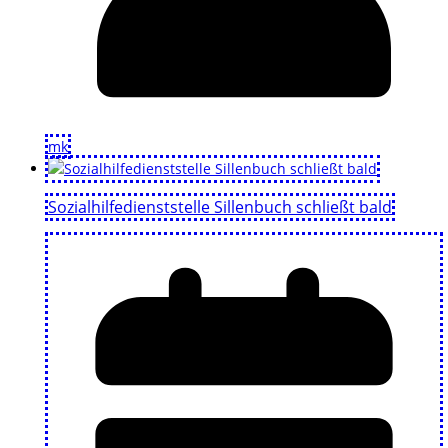
mk
Sozialhilfedienststelle Sillenbuch schließt bald