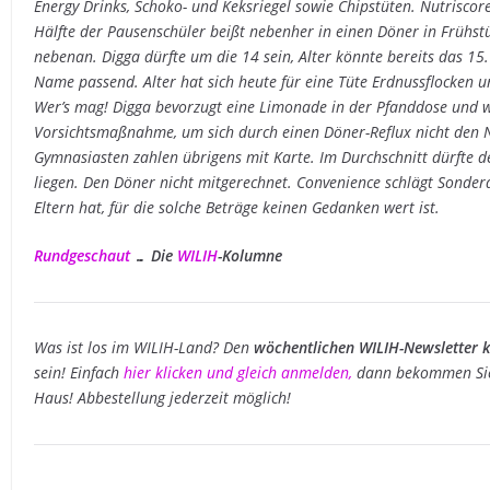
Energy Drinks, Schoko- und Keksriegel sowie Chipstüten. Nutrisco
Hälfte der Pausenschüler beißt nebenher in einen Döner in Frühst
nebenan. Digga dürfte um die 14 sein, Alter könnte bereits das 15
Name passend. Alter hat sich heute für eine Tüte Erdnussflocken u
Wer’s mag! Digga bevorzugt eine Limonade in der Pfanddose und w
Vorsichtsmaßnahme, um sich durch einen Döner-Reflux nicht den N
Gymnasiasten zahlen übrigens mit Karte. Im Durchschnitt dürfte 
liegen. Den Döner nicht mitgerechnet. Convenience schlägt Sonder
Eltern hat, für die solche Beträge keinen Gedanken wert ist.
Rundgeschaut
… Die
WILIH
-Kolumne
Was ist los im WILIH-Land? Den
wöchentlichen WILIH-Newsletter k
sein! Einfach
hier klicken und gleich anmelden
,
dann bekommen Sie 
Haus! Abbestellung jederzeit möglich!