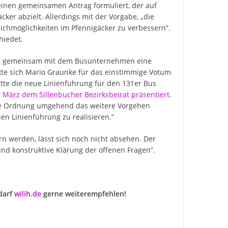
 einen gemeinsamen Antrag formuliert, der auf
er abzielt. Allerdings mit der Vorgabe, „die
chmöglichkeiten im Pfennigäcker zu verbessern”.
hiedet.
d gemeinsam mit dem Busunternehmen eine
kte sich Mario Graunke für das einstimmige Votum
atte die neue Linienführung für den 131er Bus
 März dem Sillenbucher Bezirksbeirat präsentiert
.
che Ordnung umgehend das weitere Vorgehen
n Linienführung zu realisieren.”
 werden, lässt sich noch nicht absehen. Der
und konstruktive Klärung der offenen Fragen”.
darf
wilih.de
gerne weiterempfehlen!