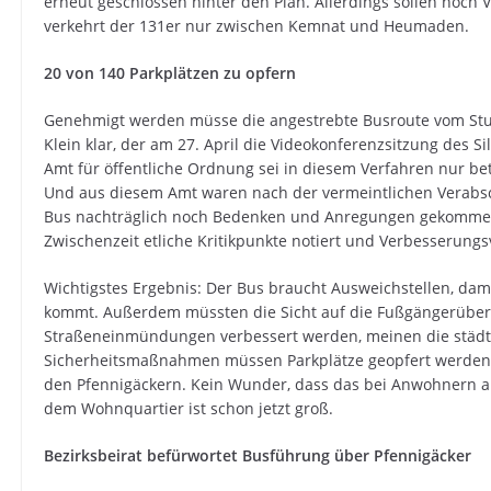
erneut geschlossen hinter den Plan. Allerdings sollen noch
verkehrt der 131er nur zwischen Kemnat und Heumaden.
20 von 140 Parkplätzen zu opfern
Genehmigt werden müsse die angestrebte Busroute vom Stutt
Klein klar, der am 27. April die Videokonferenzsitzung des Si
Amt für öffentliche Ordnung sei in diesem Verfahren nur bete
Und aus diesem Amt waren nach der vermeintlichen Verabs
Bus nachträglich noch Bedenken und Anregungen gekommen.
Zwischenzeit etliche Kritikpunkte notiert und Verbesserungs
Wichtigstes Ergebnis: Der Bus braucht Ausweichstellen, dam
kommt. Außerdem müssten die Sicht auf die Fußgängerüber
Straßeneinmündungen verbessert werden, meinen die städti
Sicherheitsmaßnahmen müssen Parkplätze geopfert werden.
den Pfennigäckern. Kein Wunder, dass das bei Anwohnern au
dem Wohnquartier ist schon jetzt groß.
Bezirksbeirat befürwortet Busführung über Pfennigäcker