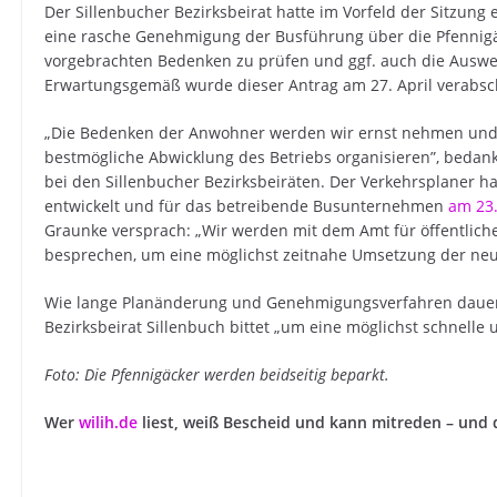
Der Sillenbucher Bezirksbeirat hatte im Vorfeld der Sitzung
eine rasche Genehmigung der Busführung über die Pfennigäck
vorgebrachten Bedenken zu prüfen und ggf. auch die Auswei
Erwartungsgemäß wurde dieser Antrag am 27. April verabsc
„Die Bedenken der Anwohner werden wir ernst nehmen un
bestmögliche Abwicklung des Betriebs organisieren”, bedan
bei den Sillenbucher Bezirksbeiräten. Der Verkehrsplaner h
entwickelt und für das betreibende Busunternehmen
am 23.
Graunke versprach: „Wir werden mit dem Amt für öffentli
besprechen, um eine möglichst zeitnahe Umsetzung der neue
Wie lange Planänderung und Genehmigungsverfahren dauern
Bezirksbeirat Sillenbuch bittet „um eine möglichst schnelle 
Foto: Die Pfennigäcker werden beidseitig beparkt.
Wer
wilih.de
liest, weiß Bescheid und kann mitreden – und 