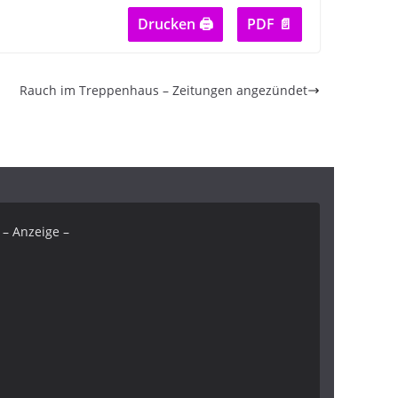
Drucken 🖨
PDF 📄
Rauch im Treppenhaus – Zeitungen angezündet
– Anzeige –