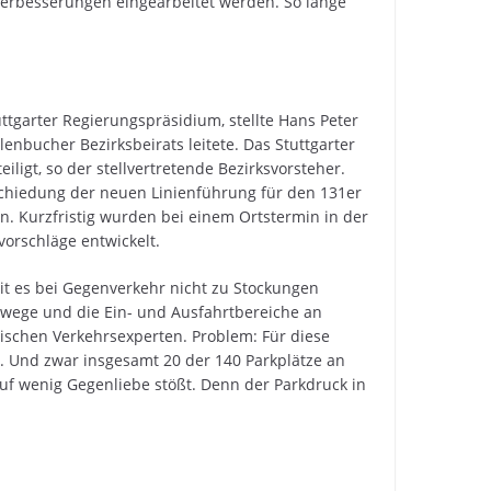
 Verbesserungen eingearbeitet werden. So lange
garter Regierungspräsidium, stellte Hans Peter
llenbucher Bezirksbeirats leitete. Das Stuttgarter
iligt, so der stellvertretende Bezirksvorsteher.
chiedung der neuen Linienführung für den 131er
 Kurzfristig wurden bei einem Ortstermin in der
vorschläge entwickelt.
it es bei Gegenverkehr nicht zu Stockungen
wege und die Ein- und Ausfahrtbereiche an
schen Verkehrsexperten. Problem: Für diese
 Und zwar insgesamt 20 der 140 Parkplätze an
f wenig Gegenliebe stößt. Denn der Parkdruck in