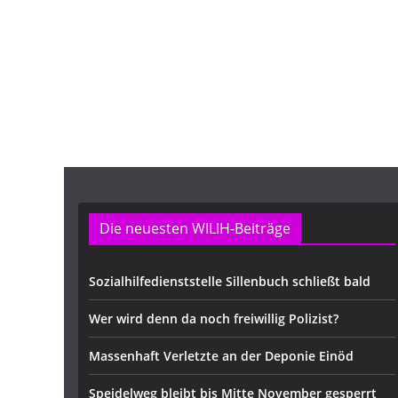
Die neuesten WILIH-Beiträge
Sozialhilfedienststelle Sillenbuch schließt bald
Wer wird denn da noch freiwillig Polizist?
Massenhaft Verletzte an der Deponie Einöd
Speidelweg bleibt bis Mitte November gesperrt