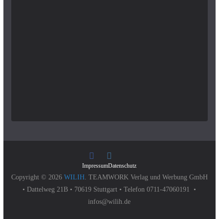
Impressum
Datenschutz
Copyright © 2026
WILIH
. TEAMWORK Verlag und Werbung GmbH
• Dattelweg 21B • 70619 Stuttgart • Telefon 0711-47060191 •
infos@wilih.de