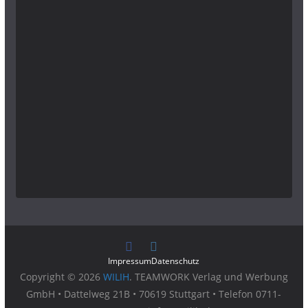
Impressum
Datenschutz
Copyright © 2026
WILIH
. TEAMWORK Verlag und Werbung
GmbH • Dattelweg 21B • 70619 Stuttgart • Telefon 0711-