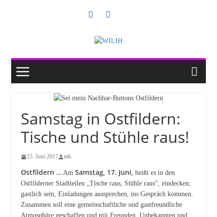
Zum
Inhalt
springen
Samstag in Ostfildern:
Tische und Stühle raus!
15. Juni 2017
mk
Ostfildern …
Samstag, 17. Juni,
Am
heißt es in den
Ostfilderner Stadtteilen „Tische raus, Stühle raus”, eindecken,
gastlich sein, Einladungen aussprechen, ins Gespräch kommen.
Zusammen soll eine gemeinschaftliche und gastfreundliche
Atmosphäre geschaffen und mit Freunden, Unbekannten und