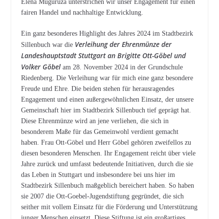
Elena Muguruza unterstrichen wir unser Engagement für einen
fairen Handel und nachhaltige Entwicklung.
Ein ganz besonderes Highlight des Jahres 2024 im Stadtbezirk
Verleihung der Ehrenmünze der
Sillenbuch war die
Landeshauptstadt Stuttgart an Brigitte Ott-Göbel und
Volker Göbel
am 28. November 2024 in der Grundschule
Riedenberg. Die Verleihung war für mich eine ganz besondere
Freude und Ehre. Die beiden stehen für herausragendes
Engagement und einen außergewöhnlichen Einsatz, der unsere
Gemeinschaft hier im Stadtbezirk Sillenbuch tief geprägt hat.
Diese Ehrenmünze wird an jene verliehen, die sich in
besonderem Maße für das Gemeinwohl verdient gemacht
haben. Frau Ott-Göbel und Herr Göbel gehören zweifellos zu
diesen besonderen Menschen. Ihr Engagement reicht über viele
Jahre zurück und umfasst bedeutende Initiativen, durch die sie
das Leben in Stuttgart und insbesondere bei uns hier im
Stadtbezirk Sillenbuch maßgeblich bereichert haben. So haben
sie 2007 die Ott-Goebel-Jugendstiftung gegründet, die sich
seither mit vollem Einsatz für die Förderung und Unterstützung
junger Menschen einsetzt. Diese Stiftung ist ein großartiges