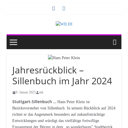
Zum
Inhalt
springen
Jahresrückblick –
Sillenbuch im Jahr 2024
9. Januar 2025
mk
Stuttgart-Sillenbuch …
Hans Peter Klein ist
Bezirksvorsteher von Sillenbuch. In seinem Rückblick auf 2024
richtet er das Augenmerk besonders auf zukunftsträchtige
Entwicklungen und würdigt das vielfältige freiwillige
Engagement der Bürger in dem „so wunderbaren” Stadtbezirk.