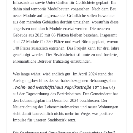
Infrastruktur sowie Unterkünften für Geflüchtete geplant. Bis
dahin sind temporär Modulbauten vorgesehen. Nach dem Bau
neuer Module auf angrenzender Grünfläche sollen Bewohner
aus den maroden Gebäuden dorthin umziehen, woraufhin diese
abgerissen und durch Module ersetzt werden. Die neueren
Gebäude aus 2015 mit 66 Plätzen bleiben bestehen. Insgesamt
sind 72 Module für 280 Plätze und zwei Büros geplant, wovon
148 Plätze zusätzlich entstehen. Das Projekt kann für drei Jahre
genehmigt werden. Der Bezirksbeirat stimmte zu und forderte,
ehrenamtliche Betreuer frühzeitig einzubinden.
Was lange währt, wird endlich gut: Im April 2024 stand der
Auslegungsbeschluss des vorhabenbezogenen Bebauungsplans
„Wohn- und Geschäftshaus Paprikastraße 10“
(Heu 64)
auf der Tagesordnung des Bezirksbeirats. Der Gemeinderat hat
den Bebauungsplan im Dezember 2024 beschlossen. Der
Neuerrichtung des Lebensmittelmarktes und neuer Wohnungen
steht damit baurechtlich nichts mehr im Wege, was positive
Impulse für unseren Stadtbezirk setzt.
Sanierung und Erweiterung des Geschwister-Scholl-