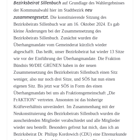
Bezirksbeirat Sillenbuch
auf Grundlage des Wahlergebnisses
neu
der Kommunalwahl hier im Stadtbezirk
zusammengesetzt.
Die konstituierende Sitzung des
Bezirksbeirats Sillenbuch war am 16. Oktober 2024. Es gab
kleine Änderungen bei der Zusammensetzung des
Bezirksbeirats Sillenbuch. Zunächst wurden die
Überhangmandate vom Gemeinderat kürzlich wieder
abgeschafft. Das heißt, unser Bezirksbeirat hat wieder 13 Sitze
wie vor der Einführung der Überhangmandate. Die Fraktion
Bündnis 90/DIE GRÜNEN haben in der neuen
Zusammensetzung des Bezirksbeirats Sillenbuch einen Sitz
weniger, also nur noch drei Sitze, und SÖS hat nun einen
eigenen Sitz. Bis jetzt war SÖS in Form des einen
Überhangmandats bei uns als Fraktionsgemeinschaft „Die
FrAKTION“ vertreten. Ansonsten ist das bisherige
Kräfteverhältnis unverändert. Im Zusammenhang mit der
Neukonstituierung des Bezirksbeirats Sillenbuch wurden die
ausscheidenden Mitglieder verabschiedet und alle Mitglieder
wieder neu bestellt. Besonders gefreut hat mich, dass ich an
Bezirksbeirat Dr. Philipp Kordowich (CDU) eine Ehrenurkunde