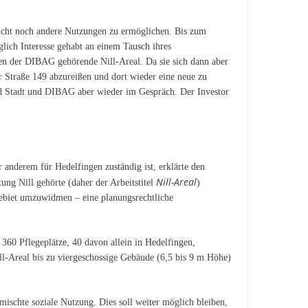
leicht noch andere Nutzungen zu ermöglichen. Bis zum
glich Interesse gehabt an einem Tausch ihres
hen der DIBAG gehörende Nill-Areal. Da sie sich dann aber
r Straße 149 abzureißen und dort wieder eine neue zu
ind Stadt und DIBAG aber wieder im Gespräch. Der Investor
 anderem für Hedelfingen zuständig ist, erklärte den
Nill-Areal
ng Nill gehörte (daher der Arbeitstitel
)
gebiet umzuwidmen – eine planungsrechtliche
n 360 Pflegeplätze, 40 davon allein in Hedelfingen,
ill-Areal bis zu viergeschossige Gebäude (6,5 bis 9 m Höhe)
mischte soziale Nutzung. Dies soll weiter möglich bleiben,