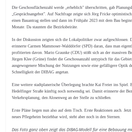
Die Geschossflächenzahl werde „erheblich” überschritten, gab Planungsle
„Gesprächsangebot”. Auf Nachfrage zeigte sich Jörg Fricke optimistisc
einen Bauantrag stellen und dann im Frühjahr 2023 mit dem Bau begi
Monate. Da staunten die Bezirksbeiräte.
In der Diskussion zeigten sich die Lokalpolitiker zwar aufgeschlossen.
erinnerte Carmen Mammoser-Walddörfer (SPD) daran, dass man eigentli
profitierten davon. Mario Graunke (CDU) stößt sich an der massiven Be
Jürgen Klee (Grüne) findet die Geschossanzahl untypisch für das Gebiet
ausgewogenere Mischung der Nutzungen sowie eine gefälligere Optik de
Schnelligkeit der DIBAG angetan.
Eine weitere stadtplanerische Überlegung brachte Kai Freier ins Spiel.
Hedelfinger Straße künftig noch notwendig sei. Damit erinnerte der Bez
Verkehrsplanung, den Alosenweg an der Stelle zu schließen.
Erste Pläne liegen nun also auf dem Tisch. Erste Reaktionen auch. Jet
neues Pflegeheim beziehbar wird, steht aber noch in den Sternen.
Das Foto ganz oben zeigt das DIBAG-Modell für eine Bebauung mit 