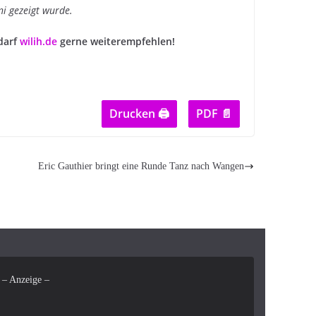
ni gezeigt wurde.
darf
wilih.de
gerne weiterempfehlen!
Drucken 🖨
PDF 📄
Eric Gauthier bringt eine Runde Tanz nach Wangen
– Anzeige –