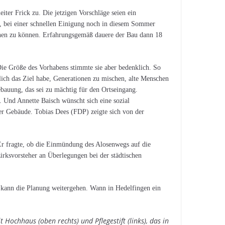
iter Frick zu. Die jetzigen Vorschläge seien ein
h, bei einer schnellen Einigung noch in diesem Sommer
nnen zu können. Erfahrungsgemäß dauere der Bau dann 18
 Die Größe des Vorhabens stimmte sie aber bedenklich. So
ch das Ziel habe, Generationen zu mischen, alte Menschen
bauung, das sei zu mächtig für den Ortseingang.
. Und Annette Baisch wünscht sich eine sozial
r Gebäude. Tobias Dees (FDP) zeigte sich von der
 Er fragte, ob die Einmündung des Alosenwegs auf die
irksvorsteher an Überlegungen bei der städtischen
zt kann die Planung weitergehen. Wann in Hedelfingen ein
Hochhaus (oben rechts) und Pflegestift (links), das in