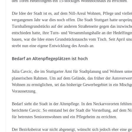
den Toren Hedelfingens ein 15-stöckiges Wohnhochhaus zu errichten.
Die Idee der Stadt ist es, auf dem Nill-Areal Wohnen, Pflege und viel
vergangenen Jahr war dies noch offen. Die Stadt Stuttgart hatte ursprün
Turnhallengrundstücks auf der anderen Straßenseite gegen das inzwisc
entschieden hatte, ihre Turn- und Versammlungshalle an der Hedelfinge
bauen, war die Idee eines Grundstückstauschs vom Tisch. Seit April s
strebt nun eine eigene Entwicklung des Areals an.
Bedarf an Altenpflegeplätzen ist hoch
Julia Cavcic, die im Stuttgarter Amt für Stadtplanung und Wohnen unter
planerischen Rahmen. Um auf dem Gelände, das früher der Autoverwertu
Wohnen zu ermöglichen, sei das bisherige Gewerbegebiet in ein Misch
Voraussetzung.
Bedarf sieht die Stadt in der Altenpflege. In den Neckarvororten fehlte
berichtete Cavcic. So entstand bei der Stadt die Vorstellung, auf dem N
für betreutes Seniorenwohnen und ein Pflegeheim zu errichten.
Der Bezirksbeirat war nicht abgeneigt, wünscht sich jedoch eher eine ge