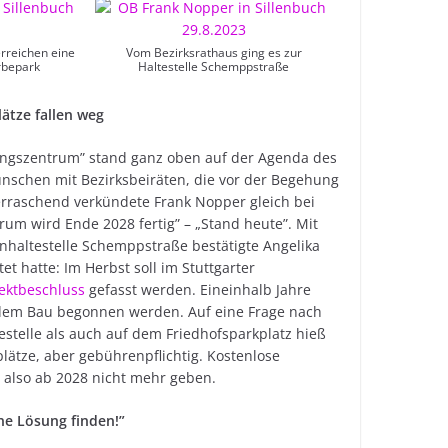
rreichen eine
Vom Bezirksrathaus ging es zur
rbepark
Haltestelle Schemppstraße
ätze fallen weg
tungszentrum” stand ganz oben auf der Agenda des
nschen mit Bezirksbeiräten, die vor der Begehung
erraschend verkündete Frank Nopper gleich bei
rum wird Ende 2028 fertig” – „Stand heute”. Mit
hnhaltestelle Schemppstraße bestätigte Angelika
t hatte: Im Herbst soll im Stuttgarter
ektbeschluss
gefasst werden. Eineinhalb Jahre
t dem Bau begonnen werden. Auf eine Frage nach
estelle als auch auf dem Friedhofsparkplatz hieß
plätze, aber gebührenpflichtig. Kostenlose
 also ab 2028 nicht mehr geben.
ne Lösung finden!”