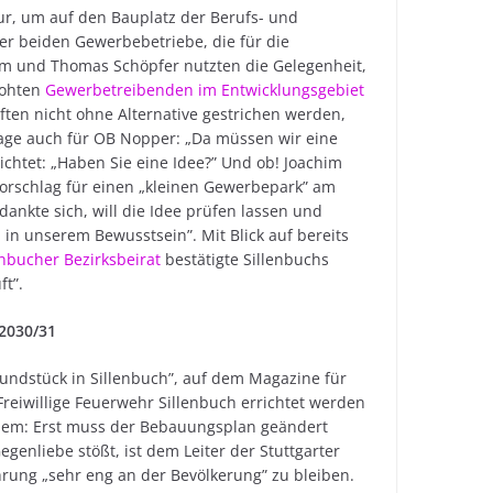
ur, um auf den Bauplatz der Berufs- und
er beiden Gewerbebetriebe, die für die
im und Thomas Schöpfer nutzten die Gelegenheit,
rohten
Gewerbetreibenden im Entwicklungsgebiet
en nicht ohne Alternative gestrichen werden,
age auch für OB Nopper: „Da müssen wir eine
ichtet: „Haben Sie eine Idee?” Und ob! Joachim
orschlag für einen „kleinen Gewerbepark” am
kte sich, will die Idee prüfen lassen und
 in unserem Bewusstsein”. Mit Blick auf bereits
nbucher Bezirksbeirat
bestätigte Sillenbuchs
ft”.
 2030/31
rundstück in Sillenbuch”, auf dem Magazine für
reiwillige Feuerwehr Sillenbuch errichtet werden
oblem: Erst muss der Bebauungsplan geändert
egenliebe stößt, ist dem Leiter der Stuttgarter
rung „sehr eng an der Bevölkerung” zu bleiben.