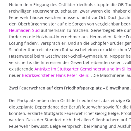
Neben dem Eingang des Ostfilderfriedhofs stoppte die OB-To
Freiwilligen Feuerwehr zu schauen. Zwar waren die Inhaber d
Feuerwehrhäuser weichen müssen, nicht vor Ort. Doch Joach
den Oberbürgermeister auf die Sorgen von vergleichbar bed
Heumaden-Süd
aufmerksam zu machen. Gewerbegebiete dürft
forderten die Holzbau-Unternehmer aus Heumaden. Keine Fr
Lösung finden”, versprach er. Und an die Schöpfer-Brüder ger
Schöpfer überreichte dem Rathauschef einen druckfrischen V
Hasenwedel beim Geschwister-Scholl-Gymnasium. Nopper bedan
versicherte, die Interessen der Gewerbetreibenden seien „voll
existierende
Anträge im Stuttgarter Gemeinderat und im Sille
neuer
Bezirksvorsteher Hans Peter Klein
: „Die Maschinerie läu
Zwei Feuerwehren auf dem Friedhofsparkplatz – Einweihung
Der Parkplatz neben dem Ostfilderfriedhof sei „das einzige G
die geplante Dependance der Berufsfeuerwehr sowie für die F
könnten, erklärte Stuttgarts Feuerwehrchef Georg Belge. Pr
werden. Dass der Standort nicht bei allen Sillenbuchern auf G
Feuerwehr bewusst. Belge versprach, bei Planung und Ausfüh