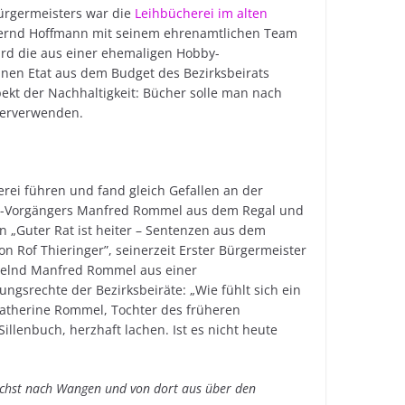
ürgermeisters war die
Leihbücherei im alten
 Bernd Hoffmann mit seinem ehrenamtlichen Team
ird die aus einer ehemaligen Hobby-
inen Etat aus dem Budget des Bezirksbeirats
ekt der Nachhaltigkeit: Bücher solle man nach
ederverwenden.
rei führen und fand gleich Gefallen an der
Vor-Vorgängers Manfred Rommel aus dem Regal und
 „Guter Rat ist heiter – Sentenzen aus dem
on Rof Thieringer”, seinerzeit Erster Bürgermeister
zelnd Manfred Rommel aus einer
gsrechte der Bezirksbeiräte: „Wie fühlt sich ein
 Catherine Rommel, Tochter des früheren
illenbuch, herzhaft lachen. Ist es nicht heute
chst nach Wangen und von dort aus über den