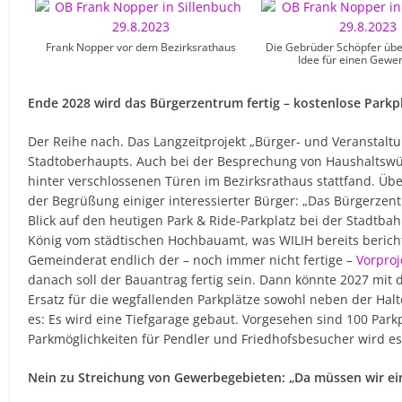
Frank Nopper vor dem Bezirksrathaus
Die Gebrüder Schöpfer übe
Idee für einen Gewe
Ende 2028 wird das Bürgerzentrum fertig – kostenlose Parkpl
Der Reihe nach. Das Langzeitprojekt „Bürger- und Veranstal
Stadtoberhaupts. Auch bei der Besprechung von Haushaltswü
hinter verschlossenen Türen im Bezirksrathaus stattfand. Üb
der Begrüßung einiger interessierter Bürger: „Das Bürgerzent
Blick auf den heutigen Park & Ride-Parkplatz bei der Stadtba
König vom städtischen Hochbauamt, was WILIH bereits berichte
Gemeinderat endlich der – noch immer nicht fertige –
Vorproj
danach soll der Bauantrag fertig sein. Dann könnte 2027 mi
Ersatz für die wegfallenden Parkplätze sowohl neben der Halt
es: Es wird eine Tiefgarage gebaut. Vorgesehen sind 100 Park
Parkmöglichkeiten für Pendler und Friedhofsbesucher wird es
Nein zu Streichung von Gewerbegebieten: „Da müssen wir ei