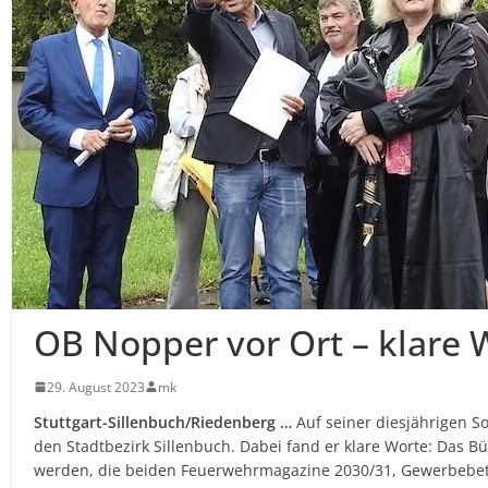
OB Nopper vor Ort – klare 
29. August 2023
mk
Stuttgart-Sillenbuch/Riedenberg …
Auf seiner diesjährigen 
den Stadtbezirk Sillenbuch. Dabei fand er klare Worte: Das Bü
werden, die beiden Feuerwehrmagazine 2030/31, Gewerbebetri