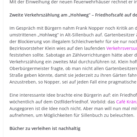
Mit der Einweihung der neuen Feuerwehrhäuser rechnet er in
Zweite Verkehrszählung am „Hohlweg” – Friedhofscafé auf de
Im Gespräch mit Bürgern nahm Frank Nopper noch Kritik an d
umstrittenen „Hohlweg” in Alt-Sillenbuch auf. Gartenbesitze
der Blockierung von illegalem Schleichverkehr für sie nur n
Bezirksvorsteher Klein wies auf den laufenden
Verkehrsversu
feststehen sollte. Sabotage an Zählvorrichtungen hätte aber d
Verkehrszählung ein zweites Mal durchzuführen ist. Klein hof
Oberbürgermeister fragte, ob man nicht allen Gartenbesitzern 
Straße geben könnte, damit sie jederzeit zu ihren Gärten fah
Anzustreben, so Nopper, sei auf jeden Fall eine pragmatische
Eine interessante Idee brachte eine Bürgerin auf: ein Friedho
wöchentlich auf dem Ostfilderfriedhof. Vorbild: das
Café Krä
Ausgegoren ist die Idee noch nicht. Aber man will nun mal mit
aufnehmen, um Möglichkeiten für Sillenbuch zu beleuchten.
Bücher zu verleihen ist nachhaltig