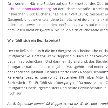
Ortswechsel. Nächste Station auf der Sommertour des Oberb
Schulhaus von Riedenberg
. An der Schemppstraße 10 stellt
inzwischen 8.800 Bücher zur Leihe zur Verfügung. Gespeist w
Garagenbibliothek entstandene Leihbücherei durch einen kle
Sillenbuch sowie aus Spenden. Hoffmann verwies auf den Asp
dem Lesen nicht wegwerfen. Sie ließen sich etliche Male wi
Wie fühlt sich ein Bezirksbeirat?
Der OB ließ sich durch die im Obergeschoss befindliche Büche
Stuttgart-Ecke. Dort zog Frank Nopper ein Buch seines Vor-
begann zu schmökern. Und dann ein Zufallsfund, das Büchlein
Stuttgarter Rathaus” aus dem Jahr 1984, „gehört und notiert v
der Landeshauptstadt. Daraus zitierte Frank Nopper schmun
Referentenbesprechung vom 3. September 1981 über Mitwirkun
Bezirksbeirat?? – Er fühlt sich übergangen!” Da musste auch
Stuttgarter Oberbürgermeisters und heute Bezirksbeirätin in S
noch so?
Am 6. September kommt OB Nopper erneut ins WILIH-Land – zunä