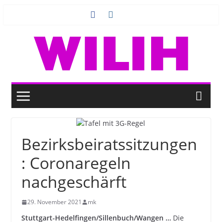
Zum
Inhalt
springen
Bezirksbeiratssitzungen
: Coronaregeln
nachgeschärft
29. November 2021
mk
Stuttgart-Hedelfingen/Sillenbuch/Wangen …
Die