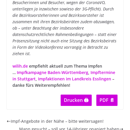
Besucherinnen und Besucher, wegen der CoronaVO,
unterliegen ja inzwischen sowieso der 3G-Pflicht). Durch
die Bezirksvorsteherinnen und Bezirksvorsteher ist
zusammen mit ihren Bezirksbeiräten zudem abzuwägen,
ob – unter Beachtung der insbesondere
datenschutzrechtlichen Rahmenbedingungen – statt einer
Präsenzsitzung nicht auch eine Sitzung des Bezirksbeirats
in Form der Videokonferenz vorrangig in Betracht zu
ziehen ist.
wilih.de
empfiehlt aktuell zum Thema Impfen
…
Impfkampagne Baden-Württemberg
,
Impftermine
in Stuttgart
,
Impfaktionen im Landkreis Esslingen
–
danke fürs Weiterempfehlen!
Drucken 🖨
PDF 📄
Impf-Angebote in der Nähe – bitte weitersagen!
Mann gesucht – soll vor 14-Jähriger onaniert haben