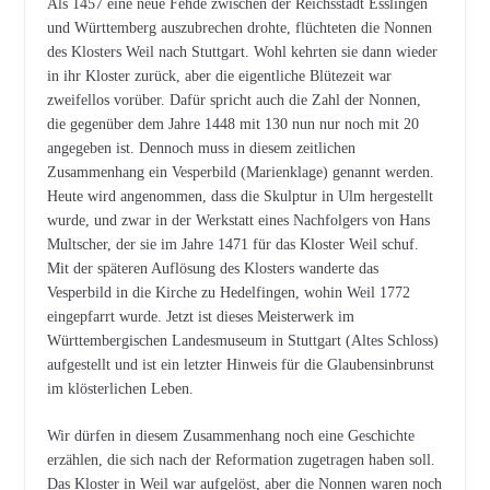
Als 1457 eine neue Fehde zwischen der Reichsstadt Esslingen
und Württemberg auszubrechen drohte, flüchteten die Nonnen
des Klosters Weil nach Stuttgart. Wohl kehrten sie dann wieder
in ihr Kloster zurück, aber die eigentliche Blütezeit war
zweifellos vorüber. Dafür spricht auch die Zahl der Nonnen,
die gegenüber dem Jahre 1448 mit 130 nun nur noch mit 20
angegeben ist. Dennoch muss in diesem zeitlichen
Zusammenhang ein Vesperbild (Marienklage) genannt werden.
Heute wird angenommen, dass die Skulptur in Ulm hergestellt
wurde, und zwar in der Werkstatt eines Nachfolgers von Hans
Multscher, der sie im Jahre 1471 für das Kloster Weil schuf.
Mit der späteren Auflösung des Klosters wanderte das
Vesperbild in die Kirche zu Hedelfingen, wohin Weil 1772
eingepfarrt wurde. Jetzt ist dieses Meisterwerk im
Württembergischen Landesmuseum in Stuttgart (Altes Schloss)
aufgestellt und ist ein letzter Hinweis für die Glaubensinbrunst
im klösterlichen Leben.
Wir dürfen in diesem Zusammenhang noch eine Geschichte
erzählen, die sich nach der Reformation zugetragen haben soll.
Das Kloster in Weil war aufgelöst, aber die Nonnen waren noch